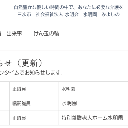
自然豊かな優しい時間の中で、あなたに必要な介護を
​三次市 社会福祉法人 水明会 水明園 みよしの
題・出来事
けん玉の輪
日
らせ（更新）
ンタイムでお知らせします。
正職員
水明園
水明園
嘱託職員
特別養護老人ホーム水明園
正職員