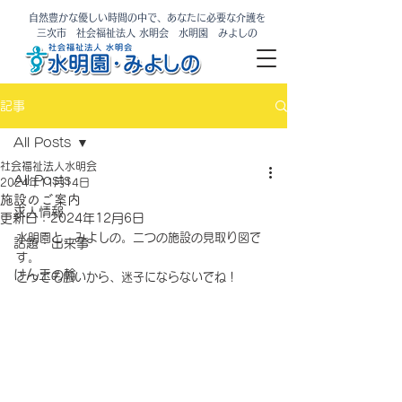
自然豊かな優しい時間の中で、あなたに必要な介護を
​三次市 社会福祉法人 水明会 水明園 みよしの
記事
All Posts
社会福祉法人水明会
All Posts
2024年11月14日
施設のご案内
求人情報
更新日：
2024年12月6日
水明園と、みよしの。二つの施設の見取り図で
話題・出来事
す。
けん玉の輪
とっても広いから、迷子にならないでね！