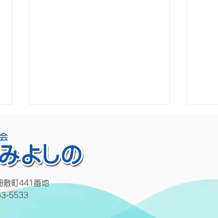
畑敷町441番地
63-5533
水明会の新しい駐車場をご利
令和