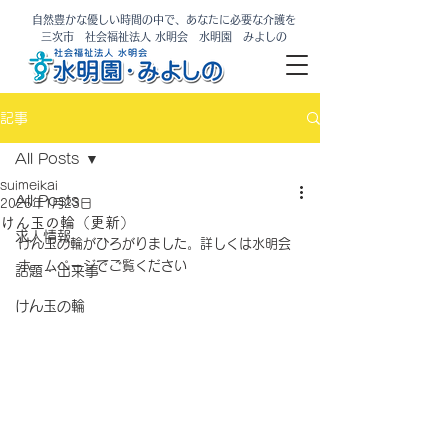
自然豊かな優しい時間の中で、あなたに必要な介護を
​三次市 社会福祉法人 水明会 水明園 みよしの
記事
All Posts
suimeikai
All Posts
2025年1月23日
けん玉の輪（更新）
求人情報
けん玉の輪がひろがりました。詳しくは水明会
ホームページでご覧ください
話題・出来事
けん玉の輪